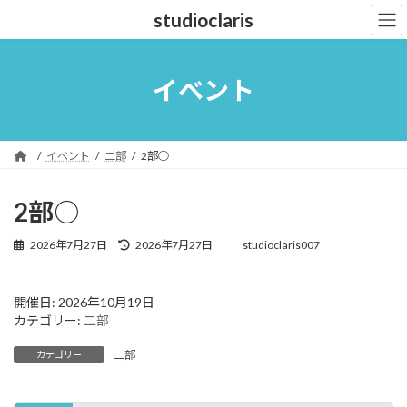
コ
ナ
studioclaris
ン
ビ
テ
ゲ
ン
ー
ツ
シ
イベント
へ
ョ
ス
ン
キ
に
ッ
移
イベント
二部
2部○
プ
動
2部○
最
2026年7月27日
2026年7月27日
studioclaris007
終
更
新
開催日: 2026年10月19日
日
カテゴリー:
二部
時
:
二部
カテゴリー