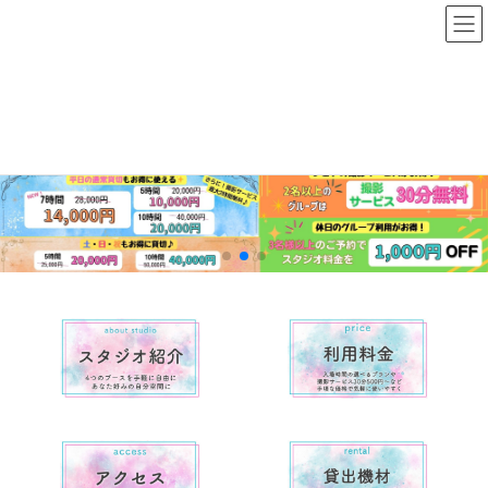
コ
ナ
studioclaris
ン
ビ
テ
ゲ
ン
ー
ツ
シ
へ
ョ
ス
ン
キ
に
ッ
移
プ
動