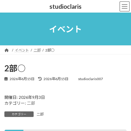
コ
ナ
studioclaris
ン
ビ
テ
ゲ
ン
ー
ツ
シ
イベント
へ
ョ
ス
ン
キ
に
ッ
移
イベント
二部
2部○
プ
動
2部○
最
2026年6月15日
2026年6月15日
studioclaris007
終
更
新
開催日: 2026年9月3日
日
カテゴリー:
二部
時
:
二部
カテゴリー