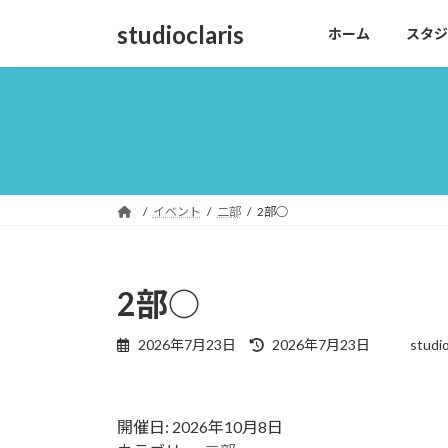
コ
ナ
studioclaris
ホーム
スタジ
ン
ビ
テ
ゲ
ン
ー
ツ
シ
へ
ョ
ス
ン
キ
に
ッ
移
イベント
二部
2部○
プ
動
2部○
最
2026年7月23日
2026年7月23日
studi
終
更
新
日
開催日: 2026年10月8日
時