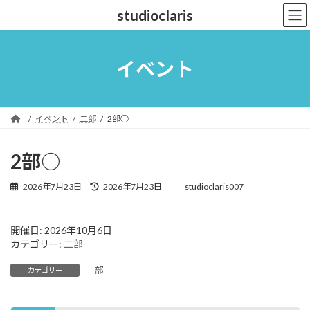
コ
ナ
studioclaris
ン
ビ
テ
ゲ
ン
ー
ツ
シ
イベント
へ
ョ
ス
ン
キ
に
ッ
移
イベント
二部
2部○
プ
動
2部○
最
2026年7月23日
2026年7月23日
studioclaris007
終
更
新
開催日: 2026年10月6日
日
カテゴリー:
二部
時
:
二部
カテゴリー