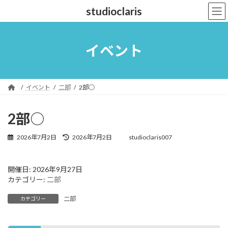
コ
ナ
studioclaris
ン
ビ
テ
ゲ
ン
ー
ツ
シ
イベント
へ
ョ
ス
ン
キ
に
ッ
移
イベント
二部
2部○
プ
動
2部○
最
2026年7月2日
2026年7月2日
studioclaris007
終
更
新
開催日: 2026年9月27日
日
カテゴリー:
二部
時
:
二部
カテゴリー