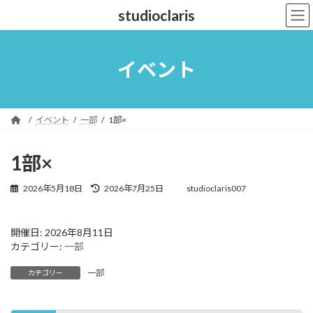
コ
ナ
studioclaris
ン
ビ
テ
ゲ
ン
ー
ツ
シ
イベント
へ
ョ
ス
ン
キ
に
ッ
移
イベント
一部
1部×
プ
動
1部×
最
2026年5月18日
2026年7月25日
studioclaris007
終
更
新
開催日: 2026年8月11日
日
カテゴリー:
一部
時
:
一部
カテゴリー