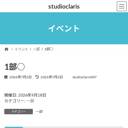
コ
ナ
studioclaris
ン
ビ
テ
ゲ
ン
ー
ツ
シ
イベント
へ
ョ
ス
ン
キ
に
ッ
移
イベント
一部
1部○
プ
動
1部○
最
2026年7月2日
2026年7月2日
studioclaris007
終
更
新
開催日: 2026年9月18日
日
カテゴリー:
一部
時
:
一部
カテゴリー