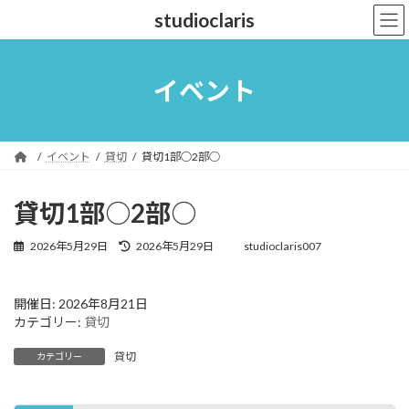
コ
ナ
studioclaris
ン
ビ
テ
ゲ
ン
ー
ツ
シ
イベント
へ
ョ
ス
ン
キ
に
ッ
移
イベント
貸切
貸切1部○2部○
プ
動
貸切1部○2部○
最
2026年5月29日
2026年5月29日
studioclaris007
終
更
新
開催日: 2026年8月21日
日
カテゴリー:
貸切
時
:
貸切
カテゴリー