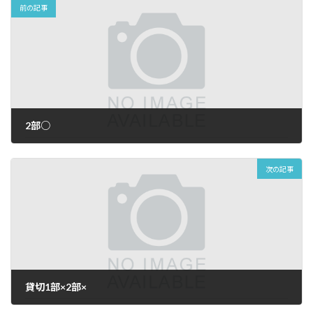
前の記事
2部○
2026年5月29日
次の記事
貸切1部×2部×