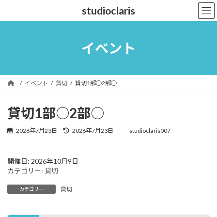
コ
ナ
studioclaris
ン
ビ
テ
ゲ
ン
ー
ツ
シ
イベント
へ
ョ
ス
ン
キ
に
ッ
移
イベント
貸切
貸切1部○2部○
プ
動
貸切1部○2部○
最
2026年7月23日
2026年7月23日
studioclaris007
終
更
新
開催日: 2026年10月9日
日
カテゴリー:
貸切
時
:
貸切
カテゴリー