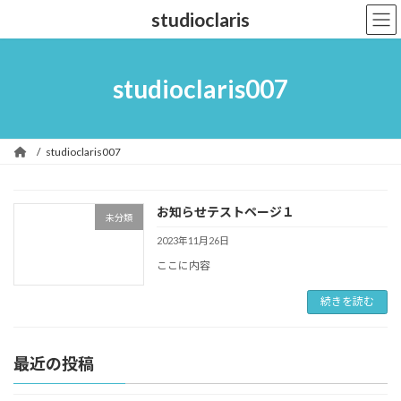
コ
ナ
studioclaris
ン
ビ
テ
ゲ
ン
ー
ツ
シ
studioclaris007
へ
ョ
ス
ン
キ
に
ッ
移
studioclaris007
プ
動
お知らせテストページ１
未分類
2023年11月26日
ここに内容
続きを読む
最近の投稿