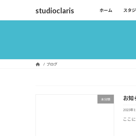
コ
ナ
studioclaris
ホーム
スタジ
ン
ビ
テ
ゲ
ン
ー
ツ
シ
へ
ョ
ス
ン
キ
に
ッ
移
ブログ
プ
動
お知
未分類
2023年
ここに