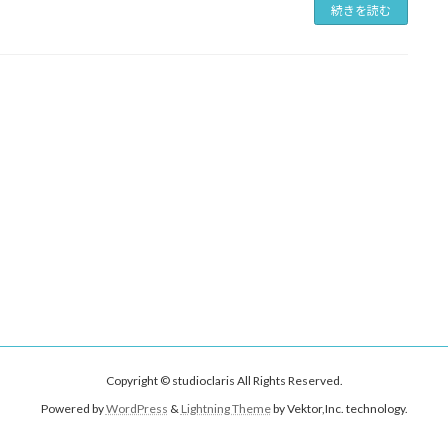
続きを読む
Copyright © studioclaris All Rights Reserved.
Powered by
WordPress
&
Lightning Theme
by Vektor,Inc. technology.